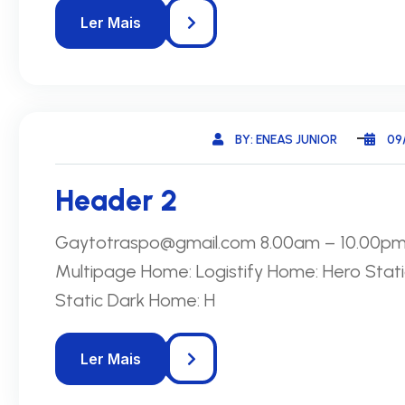
BY: ENEAS JUNIOR
09
Header 2
Gaytotraspo@gmail.com 8.00am – 10.00pm 
Multipage Home: Logistify Home: Hero Sta
Static Dark Home: H