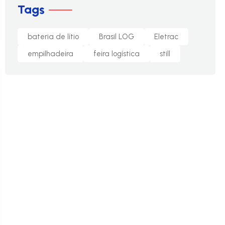
Tags
bateria de lítio
Brasil LOG
Eletrac
empilhadeira
feira logística
still