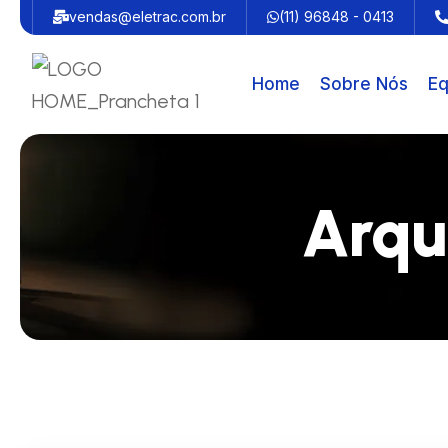
vendas@eletrac.com.br
(11) 96848 - 0413
Home
Sobre Nós
Eq
Arqu